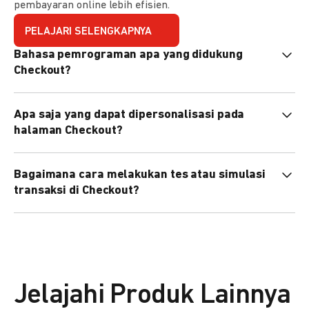
pembayaran online lebih efisien.
PELAJARI SELENGKAPNYA
Bahasa pemrograman apa yang didukung
Checkout?
Checkout mendukung semua bahasa pemrograman (Java,
Apa saja yang dapat dipersonalisasi pada
PHP, Node.js, Go, dll).
halaman Checkout?
Anda dapat mempersonalisasi logo, tema warna,
Bagaimana cara melakukan tes atau simulasi
preferensi bahasa, dan urutan metode pembayaran sesuai
transaksi di Checkout?
kebutuhan brand Anda.
Anda dapat melakukan tes transaksi menggunakan
environment
Sandbox
sebelum live.
Jelajahi Produk Lainnya