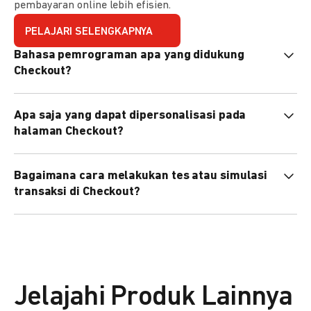
pembayaran online lebih efisien.
PELAJARI SELENGKAPNYA
Bahasa pemrograman apa yang didukung
Checkout?
Checkout mendukung semua bahasa pemrograman (Java,
Apa saja yang dapat dipersonalisasi pada
PHP, Node.js, Go, dll).
halaman Checkout?
Anda dapat mempersonalisasi logo, tema warna,
Bagaimana cara melakukan tes atau simulasi
preferensi bahasa, dan urutan metode pembayaran sesuai
transaksi di Checkout?
kebutuhan brand Anda.
Anda dapat melakukan tes transaksi menggunakan
environment
Sandbox
sebelum live.
Jelajahi Produk Lainnya