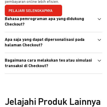
pembayaran online lebih efisien.
PELAJARI SELENGKAPNYA
Bahasa pemrograman apa yang didukung
Checkout?
Checkout mendukung semua bahasa pemrograman (Java,
Apa saja yang dapat dipersonalisasi pada
PHP, Node.js, Go, dll).
halaman Checkout?
Anda dapat mempersonalisasi logo, tema warna,
Bagaimana cara melakukan tes atau simulasi
preferensi bahasa, dan urutan metode pembayaran sesuai
transaksi di Checkout?
kebutuhan brand Anda.
Anda dapat melakukan tes transaksi menggunakan
environment
Sandbox
sebelum live.
Jelajahi Produk Lainnya