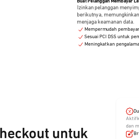
Buat Pelanggan Membayar Leb
Izinkan pelanggan menyim
berikutnya, memungkinkan 
menjaga keamanan data.
Mempermudah pembayaran
Sesuai PCI DSS untuk p
Meningkatkan pengalama
Du
Aktif
dan m
heckout untuk
Br