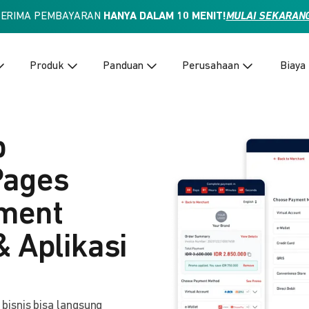
TERIMA PEMBAYARAN
HANYA DALAM 10 MENIT!
MULAI SEKARAN
Produk
Panduan
Perusahaan
Biaya
p
Pages
yment
& Aplikasi
isnis bisa langsung