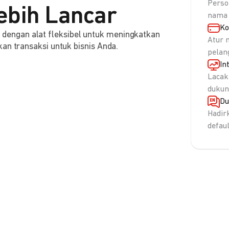
Perso
ebih Lancar
nama 
Ko
engan alat fleksibel untuk meningkatkan
Atur 
an transaksi untuk bisnis Anda.
pelan
In
Lacak
dukun
Du
Hadir
defau