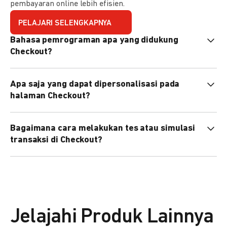
pembayaran online lebih efisien.
PELAJARI SELENGKAPNYA
Bahasa pemrograman apa yang didukung
Checkout?
Checkout mendukung semua bahasa pemrograman (Java,
Apa saja yang dapat dipersonalisasi pada
PHP, Node.js, Go, dll).
halaman Checkout?
Anda dapat mempersonalisasi logo, tema warna,
Bagaimana cara melakukan tes atau simulasi
preferensi bahasa, dan urutan metode pembayaran sesuai
transaksi di Checkout?
kebutuhan brand Anda.
Anda dapat melakukan tes transaksi menggunakan
environment
Sandbox
sebelum live.
Jelajahi Produk Lainnya