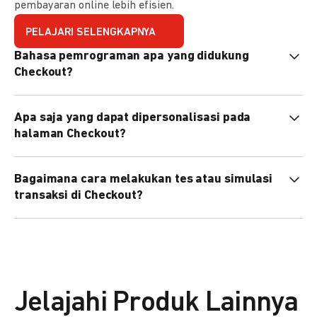
pembayaran online lebih efisien.
PELAJARI SELENGKAPNYA
Bahasa pemrograman apa yang didukung
Checkout?
Checkout mendukung semua bahasa pemrograman (Java,
Apa saja yang dapat dipersonalisasi pada
PHP, Node.js, Go, dll).
halaman Checkout?
Anda dapat mempersonalisasi logo, tema warna,
Bagaimana cara melakukan tes atau simulasi
preferensi bahasa, dan urutan metode pembayaran sesuai
transaksi di Checkout?
kebutuhan brand Anda.
Anda dapat melakukan tes transaksi menggunakan
environment
Sandbox
sebelum live.
Jelajahi Produk Lainnya