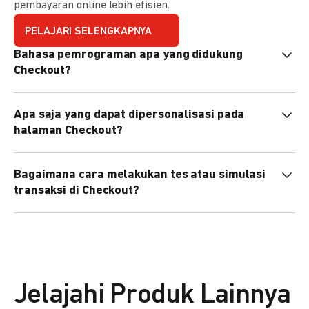
pembayaran online lebih efisien.
PELAJARI SELENGKAPNYA
Bahasa pemrograman apa yang didukung
Checkout?
Checkout mendukung semua bahasa pemrograman (Java,
Apa saja yang dapat dipersonalisasi pada
PHP, Node.js, Go, dll).
halaman Checkout?
Anda dapat mempersonalisasi logo, tema warna,
Bagaimana cara melakukan tes atau simulasi
preferensi bahasa, dan urutan metode pembayaran sesuai
transaksi di Checkout?
kebutuhan brand Anda.
Anda dapat melakukan tes transaksi menggunakan
environment
Sandbox
sebelum live.
Jelajahi Produk Lainnya