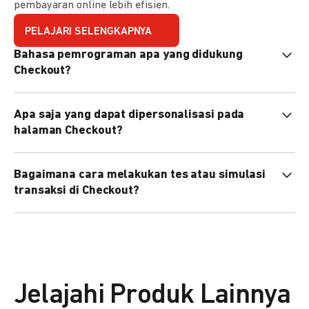
pembayaran online lebih efisien.
PELAJARI SELENGKAPNYA
Bahasa pemrograman apa yang didukung
Checkout?
Checkout mendukung semua bahasa pemrograman (Java,
Apa saja yang dapat dipersonalisasi pada
PHP, Node.js, Go, dll).
halaman Checkout?
Anda dapat mempersonalisasi logo, tema warna,
Bagaimana cara melakukan tes atau simulasi
preferensi bahasa, dan urutan metode pembayaran sesuai
transaksi di Checkout?
kebutuhan brand Anda.
Anda dapat melakukan tes transaksi menggunakan
environment
Sandbox
sebelum live.
Jelajahi Produk Lainnya