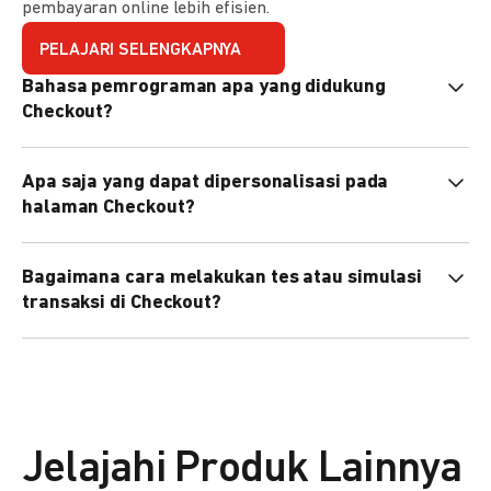
pembayaran online lebih efisien.
PELAJARI SELENGKAPNYA
Bahasa pemrograman apa yang didukung
Checkout?
Checkout mendukung semua bahasa pemrograman (Java,
Apa saja yang dapat dipersonalisasi pada
PHP, Node.js, Go, dll).
halaman Checkout?
Anda dapat mempersonalisasi logo, tema warna,
Bagaimana cara melakukan tes atau simulasi
preferensi bahasa, dan urutan metode pembayaran sesuai
transaksi di Checkout?
kebutuhan brand Anda.
Anda dapat melakukan tes transaksi menggunakan
environment
Sandbox
sebelum live.
Jelajahi Produk Lainnya