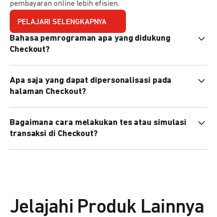
pembayaran online lebih efisien.
PELAJARI SELENGKAPNYA
Bahasa pemrograman apa yang didukung
Checkout?
Checkout mendukung semua bahasa pemrograman (Java,
Apa saja yang dapat dipersonalisasi pada
PHP, Node.js, Go, dll).
halaman Checkout?
Anda dapat mempersonalisasi logo, tema warna,
Bagaimana cara melakukan tes atau simulasi
preferensi bahasa, dan urutan metode pembayaran sesuai
transaksi di Checkout?
kebutuhan brand Anda.
Anda dapat melakukan tes transaksi menggunakan
environment
Sandbox
sebelum live.
Jelajahi Produk Lainnya