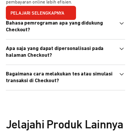
pembayaran online lebih efisien.
PELAJARI SELENGKAPNYA
Bahasa pemrograman apa yang didukung
Checkout?
Checkout mendukung semua bahasa pemrograman (Java,
Apa saja yang dapat dipersonalisasi pada
PHP, Node.js, Go, dll).
halaman Checkout?
Anda dapat mempersonalisasi logo, tema warna,
Bagaimana cara melakukan tes atau simulasi
preferensi bahasa, dan urutan metode pembayaran sesuai
transaksi di Checkout?
kebutuhan brand Anda.
Anda dapat melakukan tes transaksi menggunakan
environment
Sandbox
sebelum live.
Jelajahi Produk Lainnya