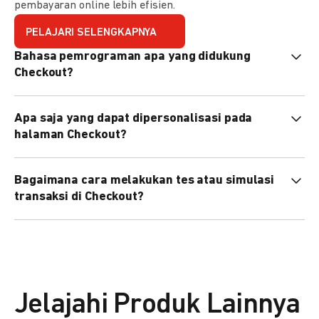
pembayaran online lebih efisien.
PELAJARI SELENGKAPNYA
Bahasa pemrograman apa yang didukung
Checkout?
Checkout mendukung semua bahasa pemrograman (Java,
Apa saja yang dapat dipersonalisasi pada
PHP, Node.js, Go, dll).
halaman Checkout?
Anda dapat mempersonalisasi logo, tema warna,
Bagaimana cara melakukan tes atau simulasi
preferensi bahasa, dan urutan metode pembayaran sesuai
transaksi di Checkout?
kebutuhan brand Anda.
Anda dapat melakukan tes transaksi menggunakan
environment
Sandbox
sebelum live.
Jelajahi Produk Lainnya