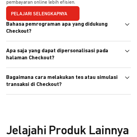
pembayaran online lebih efisien.
PELAJARI SELENGKAPNYA
Bahasa pemrograman apa yang didukung
Checkout?
Checkout mendukung semua bahasa pemrograman (Java,
Apa saja yang dapat dipersonalisasi pada
PHP, Node.js, Go, dll).
halaman Checkout?
Anda dapat mempersonalisasi logo, tema warna,
Bagaimana cara melakukan tes atau simulasi
preferensi bahasa, dan urutan metode pembayaran sesuai
transaksi di Checkout?
kebutuhan brand Anda.
Anda dapat melakukan tes transaksi menggunakan
environment
Sandbox
sebelum live.
Jelajahi Produk Lainnya