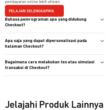
pembayaran online lebih efisien.
PELAJARI SELENGKAPNYA
Bahasa pemrograman apa yang didukung
Checkout?
Checkout mendukung semua bahasa pemrograman (Java,
Apa saja yang dapat dipersonalisasi pada
PHP, Node.js, Go, dll).
halaman Checkout?
Anda dapat mempersonalisasi logo, tema warna,
Bagaimana cara melakukan tes atau simulasi
preferensi bahasa, dan urutan metode pembayaran sesuai
transaksi di Checkout?
kebutuhan brand Anda.
Anda dapat melakukan tes transaksi menggunakan
environment
Sandbox
sebelum live.
Jelajahi Produk Lainnya