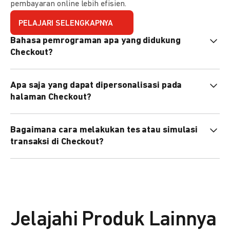
pembayaran online lebih efisien.
PELAJARI SELENGKAPNYA
Bahasa pemrograman apa yang didukung
Checkout?
Checkout mendukung semua bahasa pemrograman (Java,
Apa saja yang dapat dipersonalisasi pada
PHP, Node.js, Go, dll).
halaman Checkout?
Anda dapat mempersonalisasi logo, tema warna,
Bagaimana cara melakukan tes atau simulasi
preferensi bahasa, dan urutan metode pembayaran sesuai
transaksi di Checkout?
kebutuhan brand Anda.
Anda dapat melakukan tes transaksi menggunakan
environment
Sandbox
sebelum live.
Jelajahi Produk Lainnya