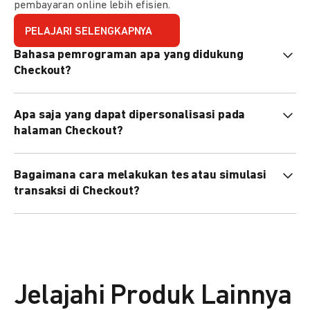
pembayaran online lebih efisien.
PELAJARI SELENGKAPNYA
Bahasa pemrograman apa yang didukung
Checkout?
Checkout mendukung semua bahasa pemrograman (Java,
Apa saja yang dapat dipersonalisasi pada
PHP, Node.js, Go, dll).
halaman Checkout?
Anda dapat mempersonalisasi logo, tema warna,
Bagaimana cara melakukan tes atau simulasi
preferensi bahasa, dan urutan metode pembayaran sesuai
transaksi di Checkout?
kebutuhan brand Anda.
Anda dapat melakukan tes transaksi menggunakan
environment
Sandbox
sebelum live.
Jelajahi Produk Lainnya