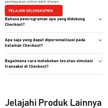
pembayaran online lebih efisien.
PELAJARI SELENGKAPNYA
Bahasa pemrograman apa yang didukung
Checkout?
Checkout mendukung semua bahasa pemrograman (Java,
Apa saja yang dapat dipersonalisasi pada
PHP, Node.js, Go, dll).
halaman Checkout?
Anda dapat mempersonalisasi logo, tema warna,
Bagaimana cara melakukan tes atau simulasi
preferensi bahasa, dan urutan metode pembayaran sesuai
transaksi di Checkout?
kebutuhan brand Anda.
Anda dapat melakukan tes transaksi menggunakan
environment
Sandbox
sebelum live.
Jelajahi Produk Lainnya