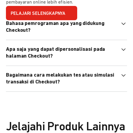
pembayaran online lebih efisien.
PELAJARI SELENGKAPNYA
Bahasa pemrograman apa yang didukung
Checkout?
Checkout mendukung semua bahasa pemrograman (Java,
Apa saja yang dapat dipersonalisasi pada
PHP, Node.js, Go, dll).
halaman Checkout?
Anda dapat mempersonalisasi logo, tema warna,
Bagaimana cara melakukan tes atau simulasi
preferensi bahasa, dan urutan metode pembayaran sesuai
transaksi di Checkout?
kebutuhan brand Anda.
Anda dapat melakukan tes transaksi menggunakan
environment
Sandbox
sebelum live.
Jelajahi Produk Lainnya