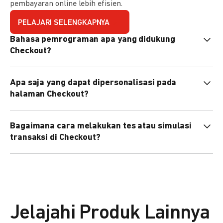
pembayaran online lebih efisien.
PELAJARI SELENGKAPNYA
Bahasa pemrograman apa yang didukung
Checkout?
Checkout mendukung semua bahasa pemrograman (Java,
Apa saja yang dapat dipersonalisasi pada
PHP, Node.js, Go, dll).
halaman Checkout?
Anda dapat mempersonalisasi logo, tema warna,
Bagaimana cara melakukan tes atau simulasi
preferensi bahasa, dan urutan metode pembayaran sesuai
transaksi di Checkout?
kebutuhan brand Anda.
Anda dapat melakukan tes transaksi menggunakan
environment
Sandbox
sebelum live.
Jelajahi Produk Lainnya