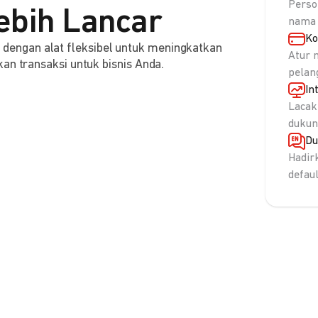
Perso
ebih Lancar
nama 
Ko
engan alat fleksibel untuk meningkatkan
Atur 
an transaksi untuk bisnis Anda.
pelan
In
Lacak
dukun
Du
Hadir
defau