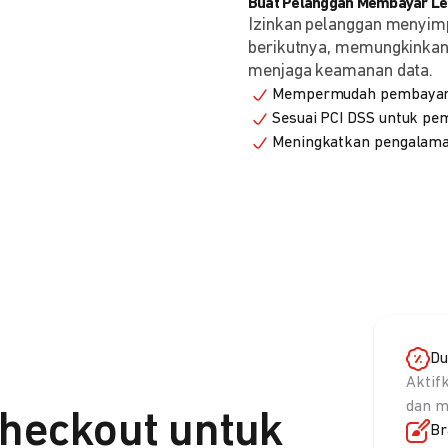
Buat Pelanggan Membayar Leb
Izinkan pelanggan menyim
berikutnya, memungkinkan 
menjaga keamanan data.
Mempermudah pembayaran
Sesuai PCI DSS untuk p
Meningkatkan pengalama
Du
Aktif
dan m
heckout untuk
Br