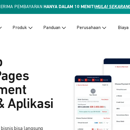
TERIMA PEMBAYARAN
HANYA DALAM 10 MENIT!
MULAI SEKARAN
Produk
Panduan
Perusahaan
Biaya
p
Pages
yment
& Aplikasi
isnis bisa langsung