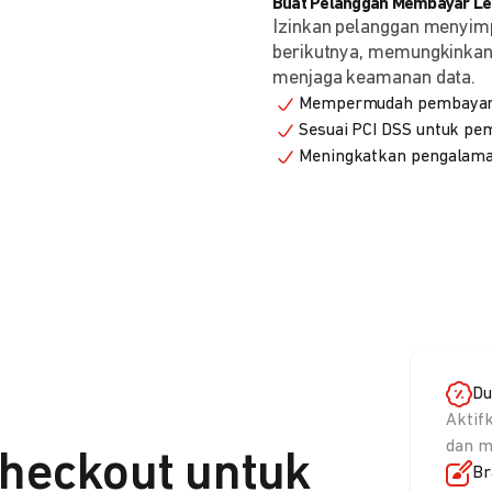
Buat Pelanggan Membayar Leb
Izinkan pelanggan menyim
berikutnya, memungkinkan 
menjaga keamanan data.
Mempermudah pembayaran
Sesuai PCI DSS untuk p
Meningkatkan pengalama
Du
Aktif
dan m
heckout untuk
Br