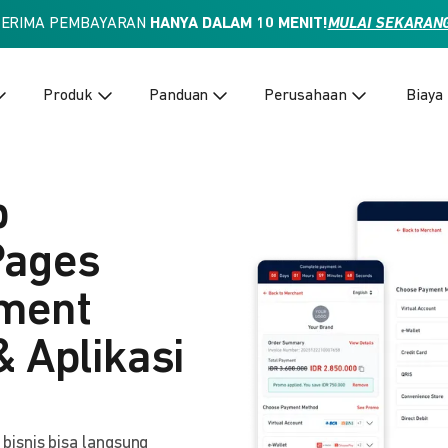
TERIMA PEMBAYARAN
HANYA DALAM 10 MENIT!
MULAI SEKARAN
Produk
Panduan
Perusahaan
Biaya
p
Pages
yment
& Aplikasi
isnis bisa langsung