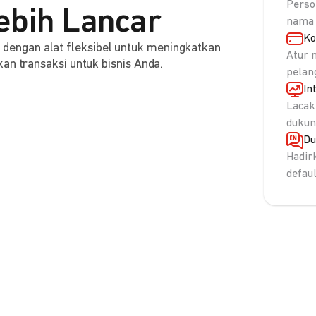
Perso
ebih Lancar
nama 
Ko
engan alat fleksibel untuk meningkatkan
Atur 
an transaksi untuk bisnis Anda.
pelan
In
Lacak
dukun
Du
Hadir
defau