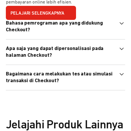
pembayaran online lebih efisien.
PELAJARI SELENGKAPNYA
Bahasa pemrograman apa yang didukung
Checkout?
Checkout mendukung semua bahasa pemrograman (Java,
Apa saja yang dapat dipersonalisasi pada
PHP, Node.js, Go, dll).
halaman Checkout?
Anda dapat mempersonalisasi logo, tema warna,
Bagaimana cara melakukan tes atau simulasi
preferensi bahasa, dan urutan metode pembayaran sesuai
transaksi di Checkout?
kebutuhan brand Anda.
Anda dapat melakukan tes transaksi menggunakan
environment
Sandbox
sebelum live.
Jelajahi Produk Lainnya