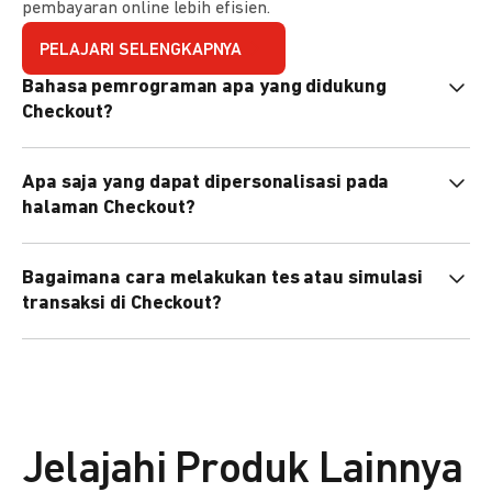
pembayaran online lebih efisien.
PELAJARI SELENGKAPNYA
Bahasa pemrograman apa yang didukung
Checkout?
Checkout mendukung semua bahasa pemrograman (Java,
Apa saja yang dapat dipersonalisasi pada
PHP, Node.js, Go, dll).
halaman Checkout?
Anda dapat mempersonalisasi logo, tema warna,
Bagaimana cara melakukan tes atau simulasi
preferensi bahasa, dan urutan metode pembayaran sesuai
transaksi di Checkout?
kebutuhan brand Anda.
Anda dapat melakukan tes transaksi menggunakan
environment
Sandbox
sebelum live.
Jelajahi Produk Lainnya