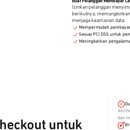
Buat Pelanggan Membayar Leb
Izinkan pelanggan menyim
berikutnya, memungkinkan 
menjaga keamanan data.
Mempermudah pembayaran
Sesuai PCI DSS untuk p
Meningkatkan pengalama
Du
Aktif
dan m
heckout untuk
Br