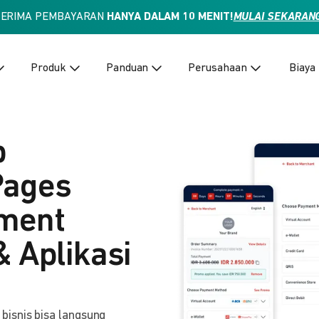
TERIMA PEMBAYARAN
HANYA DALAM 10 MENIT!
MULAI SEKARAN
Produk
Panduan
Perusahaan
Biaya
p
Pages
yment
& Aplikasi
isnis bisa langsung