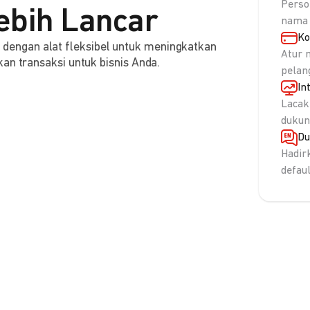
Perso
ebih Lancar
nama 
Ko
engan alat fleksibel untuk meningkatkan
Atur 
an transaksi untuk bisnis Anda.
pelan
In
Lacak
dukun
Du
Hadir
defau