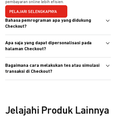
pembayaran online lebih efisien.
PELAJARI SELENGKAPNYA
Bahasa pemrograman apa yang didukung
Checkout?
Checkout mendukung semua bahasa pemrograman (Java,
Apa saja yang dapat dipersonalisasi pada
PHP, Node.js, Go, dll).
halaman Checkout?
Anda dapat mempersonalisasi logo, tema warna,
Bagaimana cara melakukan tes atau simulasi
preferensi bahasa, dan urutan metode pembayaran sesuai
transaksi di Checkout?
kebutuhan brand Anda.
Anda dapat melakukan tes transaksi menggunakan
environment
Sandbox
sebelum live.
Jelajahi Produk Lainnya