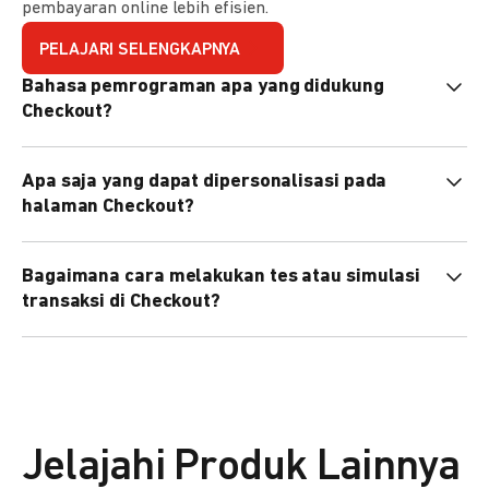
pembayaran online lebih efisien.
PELAJARI SELENGKAPNYA
Bahasa pemrograman apa yang didukung
Checkout?
Checkout mendukung semua bahasa pemrograman (Java,
Apa saja yang dapat dipersonalisasi pada
PHP, Node.js, Go, dll).
halaman Checkout?
Anda dapat mempersonalisasi logo, tema warna,
Bagaimana cara melakukan tes atau simulasi
preferensi bahasa, dan urutan metode pembayaran sesuai
transaksi di Checkout?
kebutuhan brand Anda.
Anda dapat melakukan tes transaksi menggunakan
environment
Sandbox
sebelum live.
Jelajahi Produk Lainnya