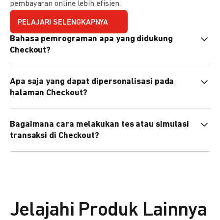
pembayaran online lebih efisien.
PELAJARI SELENGKAPNYA
Bahasa pemrograman apa yang didukung
Checkout?
Checkout mendukung semua bahasa pemrograman (Java,
Apa saja yang dapat dipersonalisasi pada
PHP, Node.js, Go, dll).
halaman Checkout?
Anda dapat mempersonalisasi logo, tema warna,
Bagaimana cara melakukan tes atau simulasi
preferensi bahasa, dan urutan metode pembayaran sesuai
transaksi di Checkout?
kebutuhan brand Anda.
Anda dapat melakukan tes transaksi menggunakan
environment
Sandbox
sebelum live.
Jelajahi Produk Lainnya