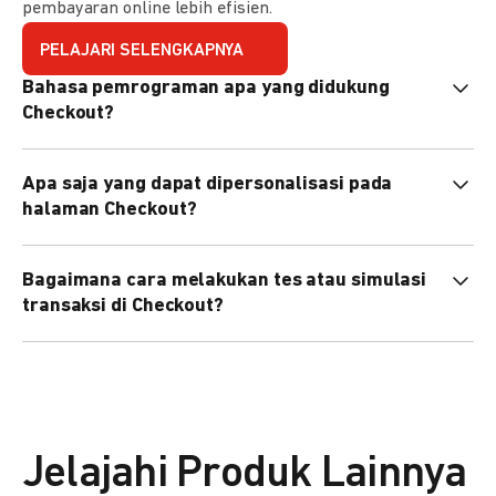
pembayaran online lebih efisien.
PELAJARI SELENGKAPNYA
Bahasa pemrograman apa yang didukung
Checkout?
Checkout mendukung semua bahasa pemrograman (Java,
Apa saja yang dapat dipersonalisasi pada
PHP, Node.js, Go, dll).
halaman Checkout?
Anda dapat mempersonalisasi logo, tema warna,
Bagaimana cara melakukan tes atau simulasi
preferensi bahasa, dan urutan metode pembayaran sesuai
transaksi di Checkout?
kebutuhan brand Anda.
Anda dapat melakukan tes transaksi menggunakan
environment
Sandbox
sebelum live.
Jelajahi Produk Lainnya