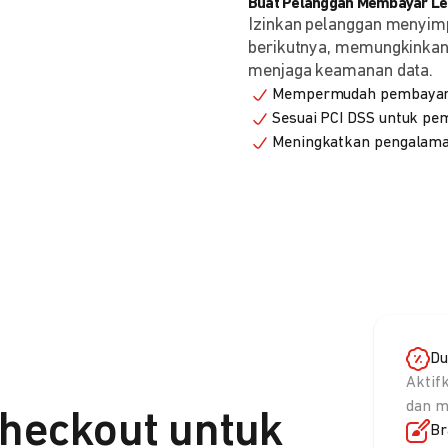
Buat Pelanggan Membayar Leb
Izinkan pelanggan menyim
berikutnya, memungkinkan 
menjaga keamanan data.
Mempermudah pembayaran
Sesuai PCI DSS untuk p
Meningkatkan pengalama
Du
Aktif
dan m
heckout untuk
Br