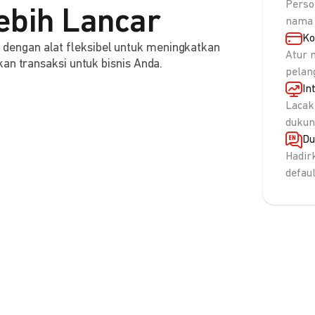
Perso
ebih Lancar
nama 
Ko
engan alat fleksibel untuk meningkatkan
Atur 
an transaksi untuk bisnis Anda.
pelan
In
Lacak
dukun
Du
Hadir
defau