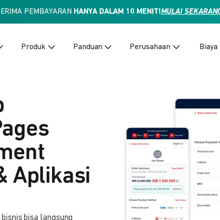
TERIMA PEMBAYARAN
HANYA DALAM 10 MENIT!
MULAI SEKARAN
Produk
Panduan
Perusahaan
Biaya
p
Pages
yment
& Aplikasi
isnis bisa langsung