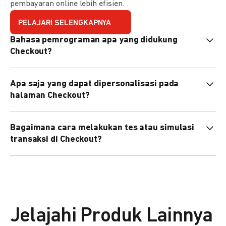
pembayaran online lebih efisien.
PELAJARI SELENGKAPNYA
Bahasa pemrograman apa yang didukung
Checkout?
Checkout mendukung semua bahasa pemrograman (Java,
Apa saja yang dapat dipersonalisasi pada
PHP, Node.js, Go, dll).
halaman Checkout?
Anda dapat mempersonalisasi logo, tema warna,
Bagaimana cara melakukan tes atau simulasi
preferensi bahasa, dan urutan metode pembayaran sesuai
transaksi di Checkout?
kebutuhan brand Anda.
Anda dapat melakukan tes transaksi menggunakan
environment
Sandbox
sebelum live.
Jelajahi Produk Lainnya