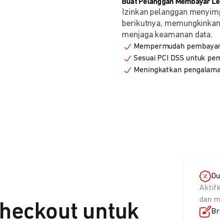
Buat Pelanggan Membayar Leb
Izinkan pelanggan menyim
berikutnya, memungkinkan 
menjaga keamanan data.
Mempermudah pembayaran
Sesuai PCI DSS untuk p
Meningkatkan pengalama
Du
Aktif
dan m
heckout untuk
Br