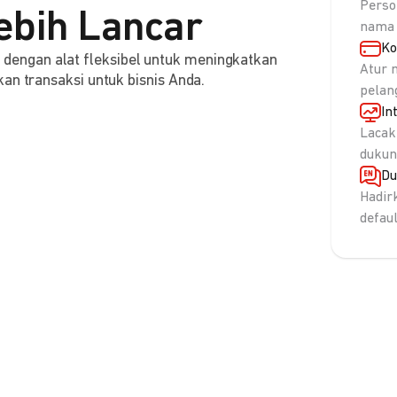
Perso
ebih Lancar
nama 
Ko
engan alat fleksibel untuk meningkatkan
Atur 
an transaksi untuk bisnis Anda.
pelan
In
Lacak
dukun
Du
Hadir
defau