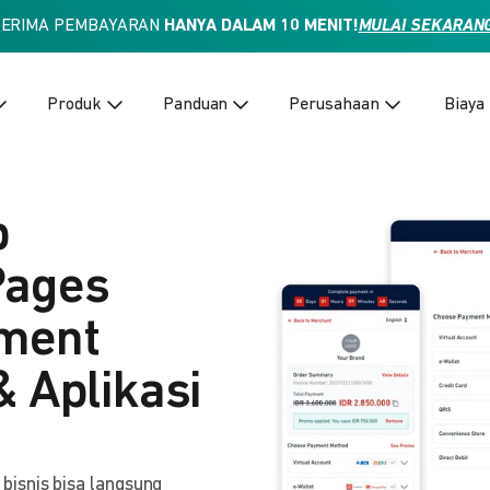
TERIMA PEMBAYARAN
HANYA DALAM 10 MENIT!
MULAI SEKARAN
Produk
Panduan
Perusahaan
Biaya
p
Pages
yment
& Aplikasi
isnis bisa langsung