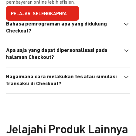
pembayaran online lebih efisien.
PELAJARI SELENGKAPNYA
Bahasa pemrograman apa yang didukung
Checkout?
Checkout mendukung semua bahasa pemrograman (Java,
Apa saja yang dapat dipersonalisasi pada
PHP, Node.js, Go, dll).
halaman Checkout?
Anda dapat mempersonalisasi logo, tema warna,
Bagaimana cara melakukan tes atau simulasi
preferensi bahasa, dan urutan metode pembayaran sesuai
transaksi di Checkout?
kebutuhan brand Anda.
Anda dapat melakukan tes transaksi menggunakan
environment
Sandbox
sebelum live.
Jelajahi Produk Lainnya