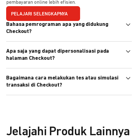
pembayaran online lebih efisien.
PELAJARI SELENGKAPNYA
Bahasa pemrograman apa yang didukung
Checkout?
Checkout mendukung semua bahasa pemrograman (Java,
Apa saja yang dapat dipersonalisasi pada
PHP, Node.js, Go, dll).
halaman Checkout?
Anda dapat mempersonalisasi logo, tema warna,
Bagaimana cara melakukan tes atau simulasi
preferensi bahasa, dan urutan metode pembayaran sesuai
transaksi di Checkout?
kebutuhan brand Anda.
Anda dapat melakukan tes transaksi menggunakan
environment
Sandbox
sebelum live.
Jelajahi Produk Lainnya