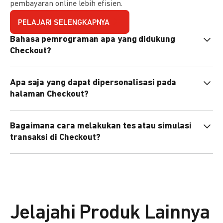
pembayaran online lebih efisien.
PELAJARI SELENGKAPNYA
Bahasa pemrograman apa yang didukung
Checkout?
Checkout mendukung semua bahasa pemrograman (Java,
Apa saja yang dapat dipersonalisasi pada
PHP, Node.js, Go, dll).
halaman Checkout?
Anda dapat mempersonalisasi logo, tema warna,
Bagaimana cara melakukan tes atau simulasi
preferensi bahasa, dan urutan metode pembayaran sesuai
transaksi di Checkout?
kebutuhan brand Anda.
Anda dapat melakukan tes transaksi menggunakan
environment
Sandbox
sebelum live.
Jelajahi Produk Lainnya