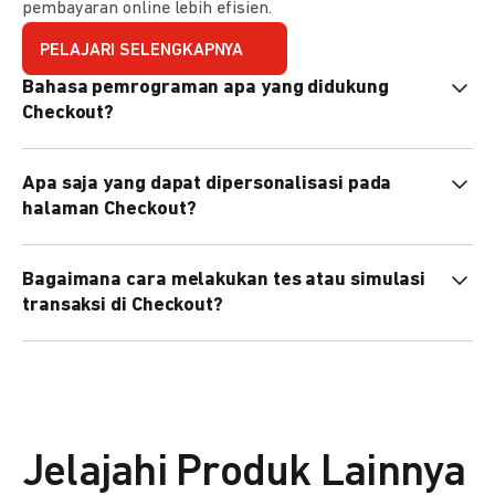
pembayaran online lebih efisien.
PELAJARI SELENGKAPNYA
Bahasa pemrograman apa yang didukung
Checkout?
Checkout mendukung semua bahasa pemrograman (Java,
Apa saja yang dapat dipersonalisasi pada
PHP, Node.js, Go, dll).
halaman Checkout?
Anda dapat mempersonalisasi logo, tema warna,
Bagaimana cara melakukan tes atau simulasi
preferensi bahasa, dan urutan metode pembayaran sesuai
transaksi di Checkout?
kebutuhan brand Anda.
Anda dapat melakukan tes transaksi menggunakan
environment
Sandbox
sebelum live.
Jelajahi Produk Lainnya