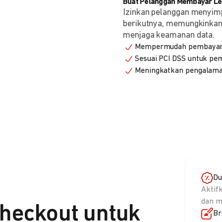
Buat Pelanggan Membayar Leb
Izinkan pelanggan menyim
berikutnya, memungkinkan 
menjaga keamanan data.
Mempermudah pembayaran
Sesuai PCI DSS untuk p
Meningkatkan pengalama
Du
Aktif
dan m
heckout untuk
Br