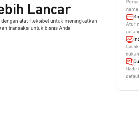
Perso
ebih Lancar
nama 
Ko
engan alat fleksibel untuk meningkatkan
Atur 
an transaksi untuk bisnis Anda.
pelan
In
Lacak
dukun
Du
Hadir
defau