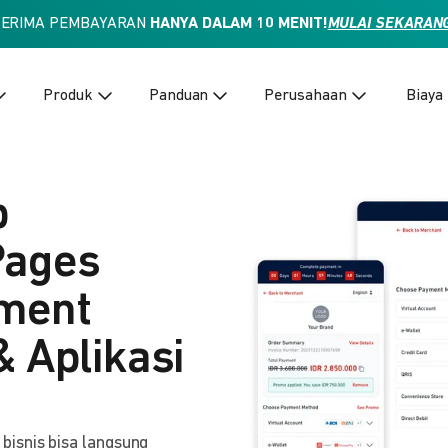
TERIMA PEMBAYARAN
HANYA DALAM 10 MENIT!
MULAI SEKARAN
Produk
Panduan
Perusahaan
Biaya
p
Pages
yment
& Aplikasi
isnis bisa langsung