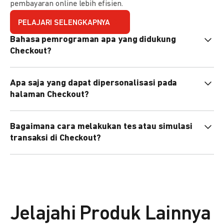
pembayaran online lebih efisien.
PELAJARI SELENGKAPNYA
Bahasa pemrograman apa yang didukung
Checkout?
Checkout mendukung semua bahasa pemrograman (Java,
Apa saja yang dapat dipersonalisasi pada
PHP, Node.js, Go, dll).
halaman Checkout?
Anda dapat mempersonalisasi logo, tema warna,
Bagaimana cara melakukan tes atau simulasi
preferensi bahasa, dan urutan metode pembayaran sesuai
transaksi di Checkout?
kebutuhan brand Anda.
Anda dapat melakukan tes transaksi menggunakan
environment
Sandbox
sebelum live.
Jelajahi Produk Lainnya