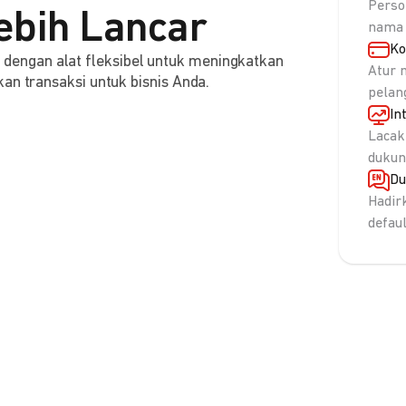
Perso
ebih Lancar
nama 
Ko
engan alat fleksibel untuk meningkatkan
Atur 
an transaksi untuk bisnis Anda.
pelan
In
Lacak
dukun
Du
Hadir
defau