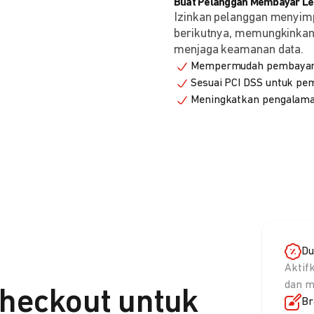
Buat Pelanggan Membayar Leb
Izinkan pelanggan menyim
berikutnya, memungkinkan 
menjaga keamanan data.
Mempermudah pembayaran
Sesuai PCI DSS untuk p
Meningkatkan pengalama
Du
Aktif
dan m
heckout untuk
Br