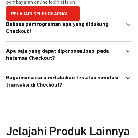
pembayaran online lebih efisien.
PELAJARI SELENGKAPNYA
Bahasa pemrograman apa yang didukung
Checkout?
Checkout mendukung semua bahasa pemrograman (Java,
Apa saja yang dapat dipersonalisasi pada
PHP, Node.js, Go, dll).
halaman Checkout?
Anda dapat mempersonalisasi logo, tema warna,
Bagaimana cara melakukan tes atau simulasi
preferensi bahasa, dan urutan metode pembayaran sesuai
transaksi di Checkout?
kebutuhan brand Anda.
Anda dapat melakukan tes transaksi menggunakan
environment
Sandbox
sebelum live.
Jelajahi Produk Lainnya