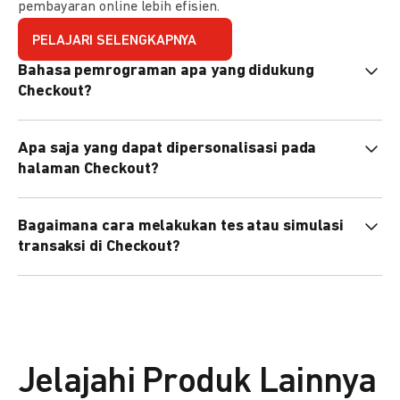
pembayaran online lebih efisien.
PELAJARI SELENGKAPNYA
Bahasa pemrograman apa yang didukung
Checkout?
Checkout mendukung semua bahasa pemrograman (Java,
Apa saja yang dapat dipersonalisasi pada
PHP, Node.js, Go, dll).
halaman Checkout?
Anda dapat mempersonalisasi logo, tema warna,
Bagaimana cara melakukan tes atau simulasi
preferensi bahasa, dan urutan metode pembayaran sesuai
transaksi di Checkout?
kebutuhan brand Anda.
Anda dapat melakukan tes transaksi menggunakan
environment
Sandbox
sebelum live.
Jelajahi Produk Lainnya