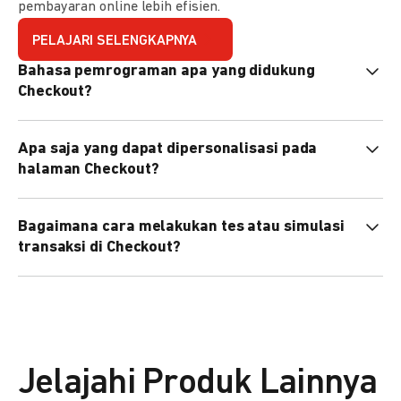
pembayaran online lebih efisien.
PELAJARI SELENGKAPNYA
Bahasa pemrograman apa yang didukung
Checkout?
Checkout mendukung semua bahasa pemrograman (Java,
Apa saja yang dapat dipersonalisasi pada
PHP, Node.js, Go, dll).
halaman Checkout?
Anda dapat mempersonalisasi logo, tema warna,
Bagaimana cara melakukan tes atau simulasi
preferensi bahasa, dan urutan metode pembayaran sesuai
transaksi di Checkout?
kebutuhan brand Anda.
Anda dapat melakukan tes transaksi menggunakan
environment
Sandbox
sebelum live.
Jelajahi Produk Lainnya