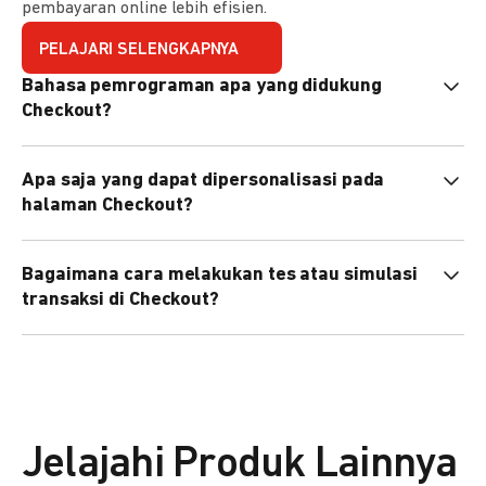
pembayaran online lebih efisien.
PELAJARI SELENGKAPNYA
Bahasa pemrograman apa yang didukung
Checkout?
Checkout mendukung semua bahasa pemrograman (Java,
Apa saja yang dapat dipersonalisasi pada
PHP, Node.js, Go, dll).
halaman Checkout?
Anda dapat mempersonalisasi logo, tema warna,
Bagaimana cara melakukan tes atau simulasi
preferensi bahasa, dan urutan metode pembayaran sesuai
transaksi di Checkout?
kebutuhan brand Anda.
Anda dapat melakukan tes transaksi menggunakan
environment
Sandbox
sebelum live.
Jelajahi Produk Lainnya