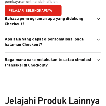
pembayaran online lebih efisien.
PELAJARI SELENGKAPNYA
Bahasa pemrograman apa yang didukung
Checkout?
Checkout mendukung semua bahasa pemrograman (Java,
Apa saja yang dapat dipersonalisasi pada
PHP, Node.js, Go, dll).
halaman Checkout?
Anda dapat mempersonalisasi logo, tema warna,
Bagaimana cara melakukan tes atau simulasi
preferensi bahasa, dan urutan metode pembayaran sesuai
transaksi di Checkout?
kebutuhan brand Anda.
Anda dapat melakukan tes transaksi menggunakan
environment
Sandbox
sebelum live.
Jelajahi Produk Lainnya