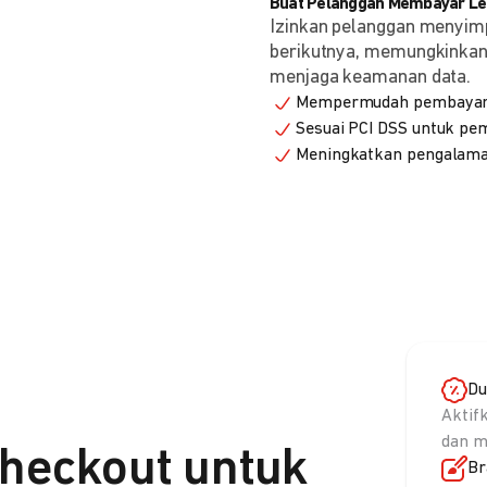
Buat Pelanggan Membayar Leb
Izinkan pelanggan menyim
berikutnya, memungkinkan 
menjaga keamanan data.
Mempermudah pembayaran
Sesuai PCI DSS untuk p
Meningkatkan pengalama
Du
Aktif
dan m
heckout untuk
Br