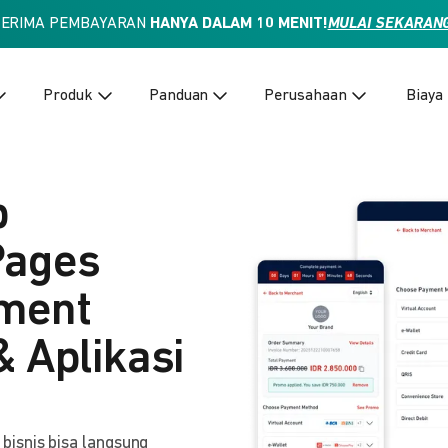
TERIMA PEMBAYARAN
HANYA DALAM 10 MENIT!
MULAI SEKARAN
Produk
Panduan
Perusahaan
Biaya
p
Pages
yment
& Aplikasi
isnis bisa langsung