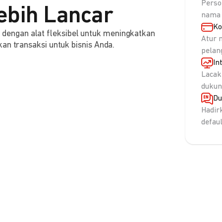
Perso
ebih Lancar
nama 
Ko
engan alat fleksibel untuk meningkatkan
Atur 
an transaksi untuk bisnis Anda.
pelan
In
Lacak
dukun
Du
Hadir
defau