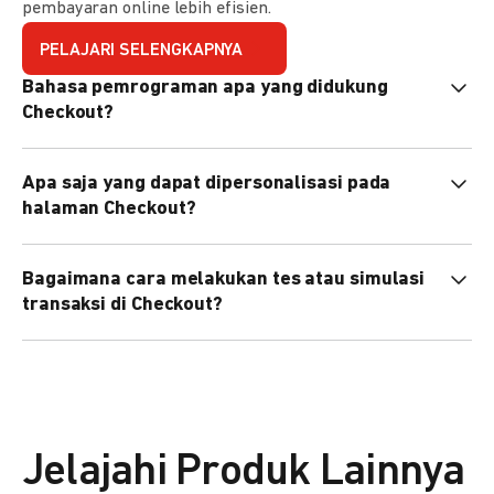
pembayaran online lebih efisien.
PELAJARI SELENGKAPNYA
Bahasa pemrograman apa yang didukung
Checkout?
Checkout mendukung semua bahasa pemrograman (Java,
Apa saja yang dapat dipersonalisasi pada
PHP, Node.js, Go, dll).
halaman Checkout?
Anda dapat mempersonalisasi logo, tema warna,
Bagaimana cara melakukan tes atau simulasi
preferensi bahasa, dan urutan metode pembayaran sesuai
transaksi di Checkout?
kebutuhan brand Anda.
Anda dapat melakukan tes transaksi menggunakan
environment
Sandbox
sebelum live.
Jelajahi Produk Lainnya