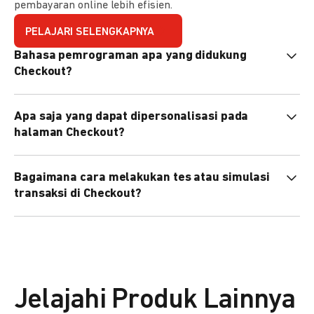
pembayaran online lebih efisien.
PELAJARI SELENGKAPNYA
Bahasa pemrograman apa yang didukung
Checkout?
Checkout mendukung semua bahasa pemrograman (Java,
Apa saja yang dapat dipersonalisasi pada
PHP, Node.js, Go, dll).
halaman Checkout?
Anda dapat mempersonalisasi logo, tema warna,
Bagaimana cara melakukan tes atau simulasi
preferensi bahasa, dan urutan metode pembayaran sesuai
transaksi di Checkout?
kebutuhan brand Anda.
Anda dapat melakukan tes transaksi menggunakan
environment
Sandbox
sebelum live.
Jelajahi Produk Lainnya