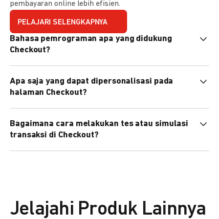
pembayaran online lebih efisien.
PELAJARI SELENGKAPNYA
Bahasa pemrograman apa yang didukung
Checkout?
Checkout mendukung semua bahasa pemrograman (Java,
Apa saja yang dapat dipersonalisasi pada
PHP, Node.js, Go, dll).
halaman Checkout?
Anda dapat mempersonalisasi logo, tema warna,
Bagaimana cara melakukan tes atau simulasi
preferensi bahasa, dan urutan metode pembayaran sesuai
transaksi di Checkout?
kebutuhan brand Anda.
Anda dapat melakukan tes transaksi menggunakan
environment
Sandbox
sebelum live.
Jelajahi Produk Lainnya