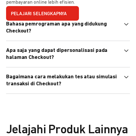
pembayaran online lebih efisien.
PELAJARI SELENGKAPNYA
Bahasa pemrograman apa yang didukung
Checkout?
Checkout mendukung semua bahasa pemrograman (Java,
Apa saja yang dapat dipersonalisasi pada
PHP, Node.js, Go, dll).
halaman Checkout?
Anda dapat mempersonalisasi logo, tema warna,
Bagaimana cara melakukan tes atau simulasi
preferensi bahasa, dan urutan metode pembayaran sesuai
transaksi di Checkout?
kebutuhan brand Anda.
Anda dapat melakukan tes transaksi menggunakan
environment
Sandbox
sebelum live.
Jelajahi Produk Lainnya