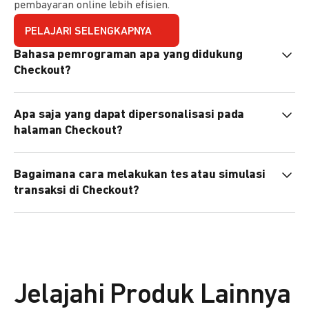
pembayaran online lebih efisien.
PELAJARI SELENGKAPNYA
Bahasa pemrograman apa yang didukung
Checkout?
Checkout mendukung semua bahasa pemrograman (Java,
Apa saja yang dapat dipersonalisasi pada
PHP, Node.js, Go, dll).
halaman Checkout?
Anda dapat mempersonalisasi logo, tema warna,
Bagaimana cara melakukan tes atau simulasi
preferensi bahasa, dan urutan metode pembayaran sesuai
transaksi di Checkout?
kebutuhan brand Anda.
Anda dapat melakukan tes transaksi menggunakan
environment
Sandbox
sebelum live.
Jelajahi Produk Lainnya