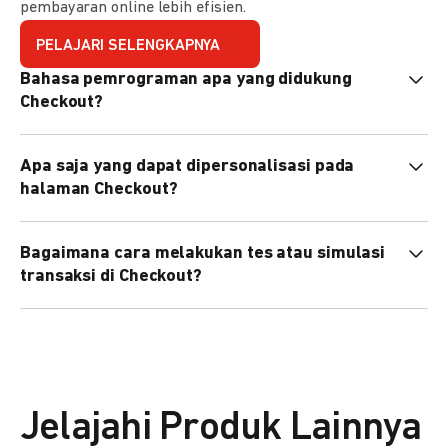
pembayaran online lebih efisien.
PELAJARI SELENGKAPNYA
Bahasa pemrograman apa yang didukung
Checkout?
Checkout mendukung semua bahasa pemrograman (Java,
Apa saja yang dapat dipersonalisasi pada
PHP, Node.js, Go, dll).
halaman Checkout?
Anda dapat mempersonalisasi logo, tema warna,
Bagaimana cara melakukan tes atau simulasi
preferensi bahasa, dan urutan metode pembayaran sesuai
transaksi di Checkout?
kebutuhan brand Anda.
Anda dapat melakukan tes transaksi menggunakan
environment
Sandbox
sebelum live.
Jelajahi Produk Lainnya